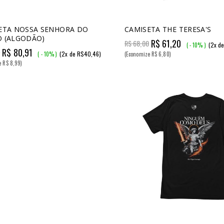
ETA NOSSA SENHORA DO
CAMISETA THE TERESA'S
 (ALGODÃO)
R$ 61,20
R$ 68,00
(2x d
( - 10% )
R$ 80,91
0
(2x de R$40,46)
( - 10% )
(Economize R$ 6,80)
e R$ 8,99)