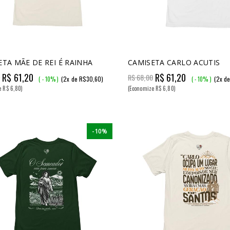
ETA MÃE DE REI É RAINHA
CAMISETA CARLO ACUTIS
R$ 61,20
R$ 61,20
0
R$ 68,00
(2x de R$30,60)
(2x d
( - 10% )
( - 10% )
e R$ 6,80)
(Economize R$ 6,80)
-10%