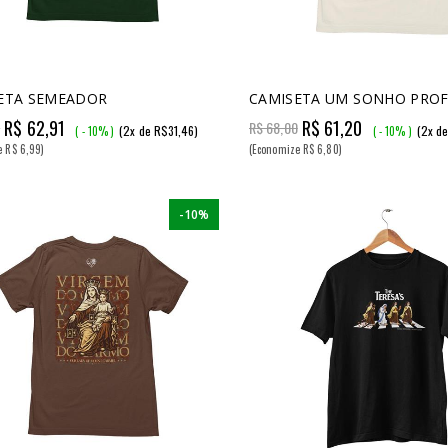
ETA SEMEADOR
CAMISETA UM SONHO PROF
R$ 62,91
R$ 61,20
0
R$ 68,00
(2x de R$31,46)
(2x d
( - 10% )
( - 10% )
e R$ 6,99)
(Economize R$ 6,80)
-10%