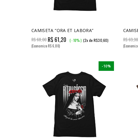
CAMISETA “ORA ET LABORA”
CAMIS
R$ 61,20
R$ 68,00
R$ 69,9
(2x de R$30,60)
( - 10% )
(Economize R$ 6,80)
(Economiz
-10%