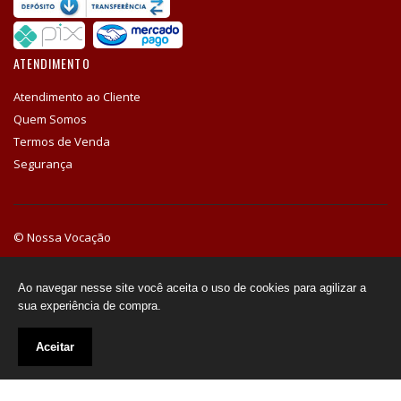
ATENDIMENTO
Atendimento ao Cliente
Quem Somos
Termos de Venda
Segurança
© Nossa Vocação
HORÁRIO DE ATENDIMENTO
SEG - SEX. / 9:00 - 18:00
Ao navegar nesse site você aceita o uso de cookies para agilizar a
sua experiência de compra.
Aceitar
Nossa Vocação
CNPJ: 55.347.076/0001-80
Tecnologia ©
Comitê Web Lojas Virtuais