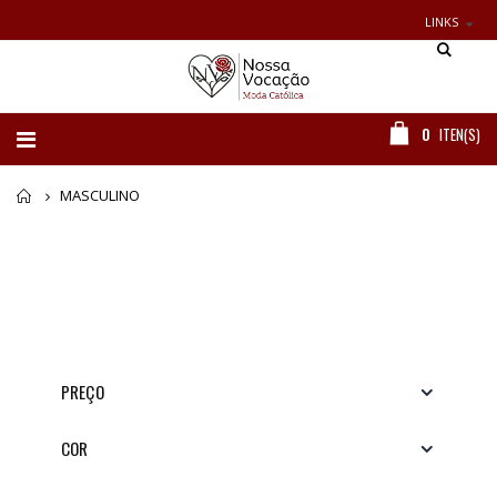
LINKS
0
ITEN(S)
Home
MASCULINO
PREÇO
COR