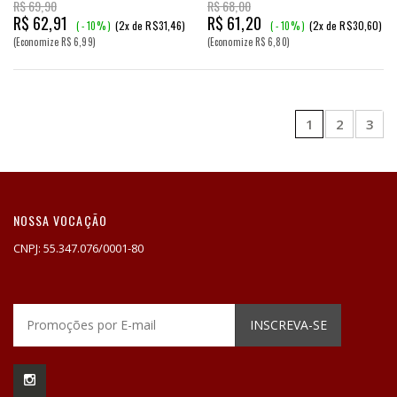
R$ 69,90
R$ 68,00
R$ 62,91
R$ 61,20
(2x de R$31,46)
(2x de R$30,60)
( - 10% )
( - 10% )
(Economize R$ 6,99)
(Economize R$ 6,80)
1
2
3
NOSSA VOCAÇÃO
CNPJ: 55.347.076/0001-80
INSCREVA-SE